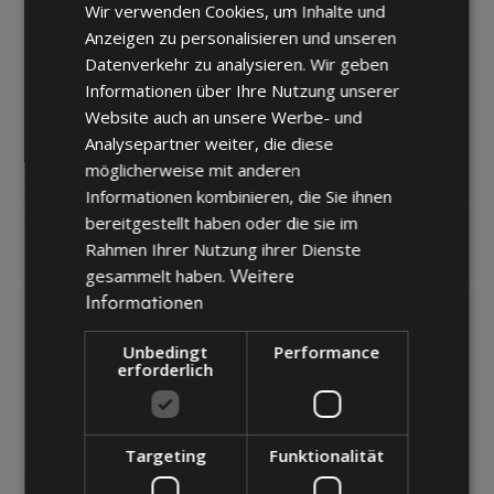
Wir verwenden Cookies, um Inhalte und
GERMAN
dekorativen Branchen jedoch immer
Anzeigen zu personalisieren und unseren
ENGLISH
ausschlaggebend. Daher haben wir uns im
Datenverkehr zu analysieren. Wir geben
Informationen über Ihre Nutzung unserer
Laufe der Jahre darauf spezialisiert, eine
Website auch an unsere Werbe- und
perfekte Oberflächenbehandlung in Metall
Analysepartner weiter, die diese
zu liefern.
möglicherweise mit anderen
Informationen kombinieren, die Sie ihnen
bereitgestellt haben oder die sie im
Wir haben während unseres gesamten
Rahmen Ihrer Nutzung ihrer Dienste
Prozesses eine umfassende
Weitere
gesammelt haben.
Qualitätssicherung eingebaut, sodass wir die
Informationen
dekorativen Oberflächenbehandlungen
Unbedingt
Performance
gegen sichtbare oder praktische Mängel
erforderlich
absichern können. Die hohen
Qualitätsanforderungen erfordern feste
Targeting
Funktionalität
Abläufe für eine präzise und sorgfältige