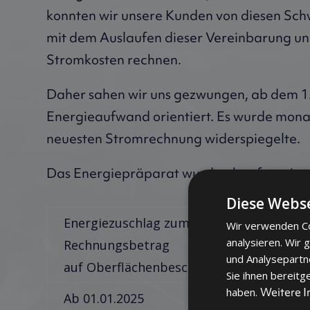
konnten wir unsere Kunden von diesen Sc
mit dem Auslaufen dieser Vereinbarung und
Stromkosten rechnen.
Daher sahen wir uns gezwungen, ab dem 1.
Energieaufwand orientiert. Es wurde monat
neuesten Stromrechnung widerspiegelte.
Das Energiepräparat wurde ab sofort einge
Diese Webse
Energiezuschlag zum
Wir verwenden Co
analysieren. Wir
Rechnungsbetrag
o
und Analysepartn
auf Oberflächenbeschichtung
Sie ihnen bereitg
Weitere 
haben.
Ab 01.01.2025
0