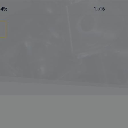
,4%
1,7%