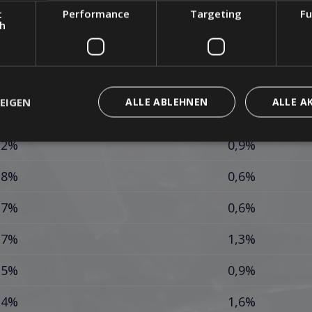
t
Performance
Targeting
Fu
,2%
1,6%
ch
,8%
1,2%
,0%
0,7%
EIGEN
ALLE ABLEHNEN
ALLE A
,4%
0,8%
,2%
0,9%
,8%
0,6%
,7%
0,6%
,7%
1,3%
,5%
0,9%
,4%
1,6%