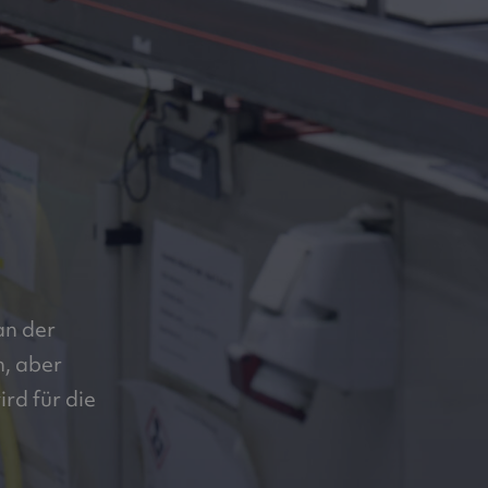
an der
n, aber
ird für die