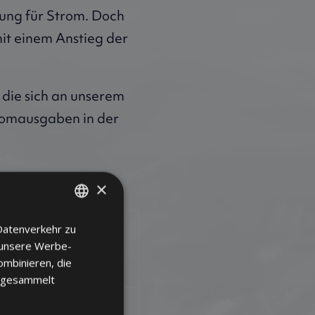
ung für Strom. Doch
it einem Anstieg der
die sich an unserem
tromausgaben in der
×
Datenverkehr zu
DANISH
 unsere Werbe-
len
GERMAN
ombinieren, die
ENGLISH
e gesammelt