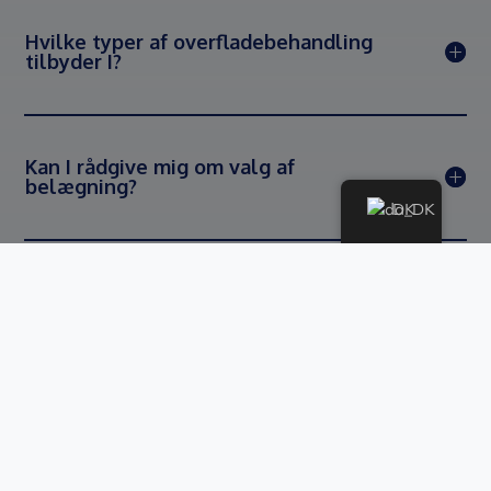
Hvilke typer af overfladebehandling
tilbyder I?
Kan I rådgive mig om valg af
belægning?
DK
GÅ TIL FAQ-SIDE