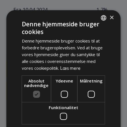
Fra 10.04.2024
1,7%
×
Fra 12.03.2024
1,5%
Denne hjemmeside bruger
cookies
DANISH
Fra 14.02.2024
2,4%
Denne hjemmeside bruger cookies til at
GERMAN
Fra 01.01.2024
2,4%
forbedre brugeroplevelsen. Ved at bruge
ENGLISH
vores hjemmeside giver du samtykke til
alle cookies i overensstemmelse med
Læs mere
vores cookiepolitik.
+45 75 67 92 92
Absolut
Ydeevne
Målretning
nødvendige
KONTAKT OS
Funktionalitet