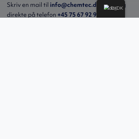
Skriv en mail til
info@chemtec.dk
eller ring
DK
direkte på telefon
+45 75 67 92 92
.
+45 75 67 92 92
KONTAKT OS