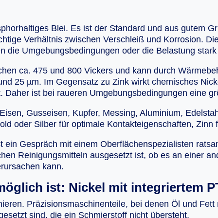
osphorhaltiges Blei. Es ist der Standard und aus gutem G
ichtige Verhältnis zwischen Verschleiß und Korrosion. D
en die Umgebungsbedingungen oder die Belastung stark 
wischen ca. 475 und 800 Vickers und kann durch Wärmebe
 und 25 µm. Im Gegensatz zu Zink wirkt chemisches Nicke
st. Daher ist bei raueren Umgebungsbedingungen eine grö
 Eisen, Gusseisen, Kupfer, Messing, Aluminium, Edelstahl 
 oder Silber für optimale Kontakteigenschaften, Zinn f
t ein Gespräch mit einem Oberflächenspezialisten ratsam
chen Reinigungsmitteln ausgesetzt ist, ob es an einer an
erursachen kann.
glich ist: Nickel mit integriertem 
mieren. Präzisionsmaschinenteile, bei denen Öl und Fett
etzt sind, die ein Schmierstoff nicht übersteht.