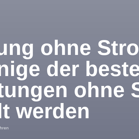
lung ohne Str
nige der best
tungen ohne 
lt werden
ahren