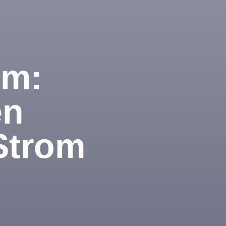
om:
en
Strom