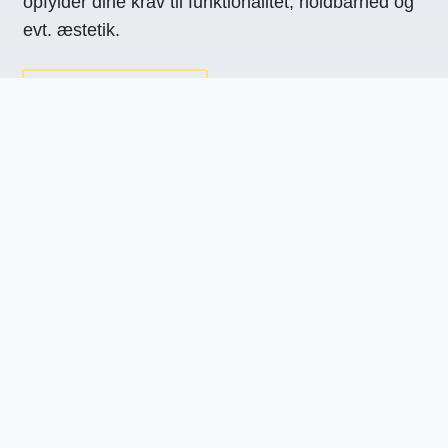
opfylder dine krav til funktionalitet, holdbarhed og
evt. æstetik.
GÅ TIL FAQ-SIDE