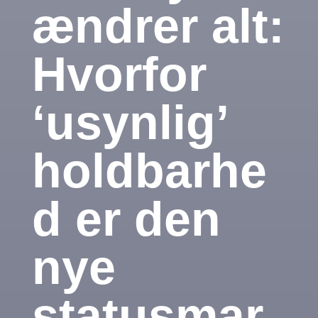
ændrer alt:
Hvorfor
‘usynlig’
holdbarhe
d er den
nye
statusmar