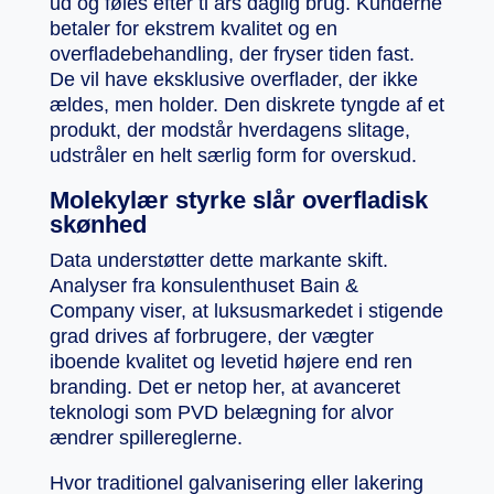
ud og føles efter ti års daglig brug. Kunderne
betaler for ekstrem kvalitet og en
overfladebehandling, der fryser tiden fast.
De vil have eksklusive overflader, der ikke
ældes, men holder. Den diskrete tyngde af et
produkt, der modstår hverdagens slitage,
udstråler en helt særlig form for overskud.
Molekylær styrke slår overfladisk
skønhed
Data understøtter dette markante skift.
Analyser fra konsulenthuset Bain &
Company viser, at luksusmarkedet i stigende
grad drives af forbrugere, der vægter
iboende kvalitet og levetid højere end ren
branding. Det er netop her, at avanceret
teknologi som PVD belægning for alvor
ændrer spillereglerne.
Hvor traditionel galvanisering eller lakering